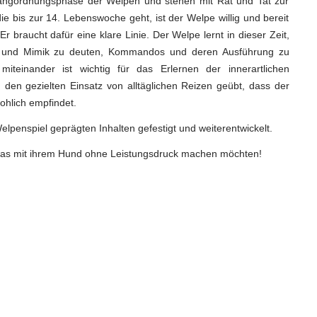
 Rangordnungsphase der Welpen und stehen mit Rat und Tat zur
ie bis zur 14. Lebenswoche geht, ist der Welpe willig und bereit
 braucht dafür eine klare Linie. Der Welpe lernt in dieser Zeit,
n und Mimik zu deuten, Kommandos und deren Ausführung zu
iteinander ist wichtig für das Erlernen der innerartlichen
den gezielten Einsatz von alltäglichen Reizen geübt, dass der
ohlich empfindet.
lpenspiel geprägten Inhalten gefestigt und weiterentwickelt.
 etwas mit ihrem Hund ohne Leistungsdruck machen möchten!